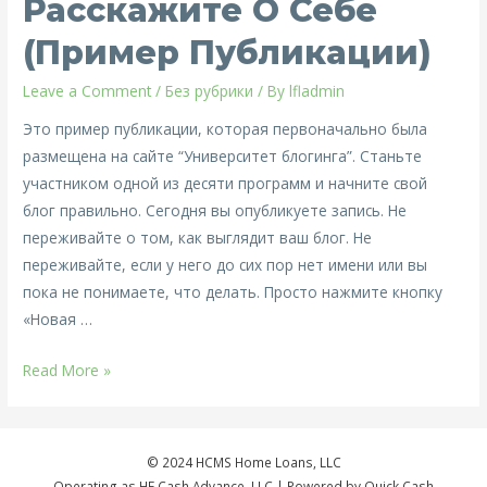
Расскажите О Себе
(пример
публикации)
(пример Публикации)
Leave a Comment
/
Без рубрики
/ By
lfladmin
Это пример публикации, которая первоначально была
размещена на сайте “Университет блогинга”. Станьте
участником одной из десяти программ и начните свой
блог правильно. Сегодня вы опубликуете запись. Не
переживайте о том, как выглядит ваш блог. Не
переживайте, если у него до сих пор нет имени или вы
пока не понимаете, что делать. Просто нажмите кнопку
«Новая …
Расскажите
Read More »
о
себе
(пример
© 2024 HCMS Home Loans, LLC
публикации)
Operating as HF Cash Advance, LLC | Powered by Quick Cash